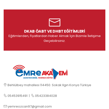
DKAB ÖABT VE DHBT EĞITIMLERI
Eğitimlerden, Fiyatlardan Haber Almak İçin Bizimle İletişime
Geçebilirsiniz.
Behlülbey mahallesi 114450. Sokak Ilgın Konya Türkiye
05453915491
|
05423384028
yemreozcan97@gmail.com