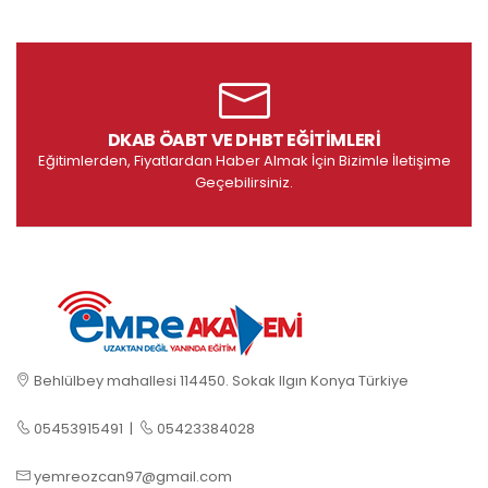
DKAB ÖABT VE DHBT EĞITIMLERI
Eğitimlerden, Fiyatlardan Haber Almak İçin Bizimle İletişime
Geçebilirsiniz.
Behlülbey mahallesi 114450. Sokak Ilgın Konya Türkiye
05453915491
|
05423384028
yemreozcan97@gmail.com